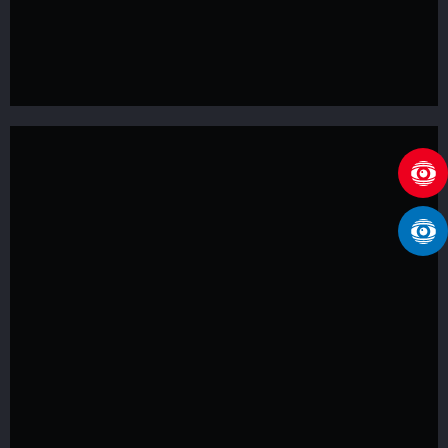
Cotizar
Optimiza y
obtén el
control total
de tu flota
Cotizar