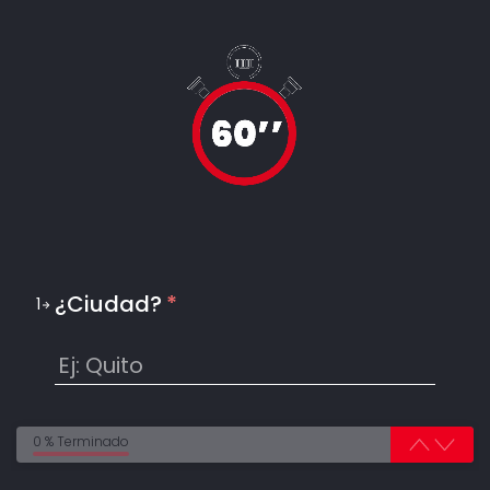
¿Ciudad?
*
1
0 % Terminado